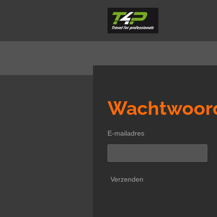
Ga
direct
naar
de
hoofdinhoud
Wachtwoord
E-mailadres
Verzenden